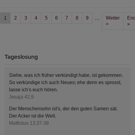
Seitennummerierung
Aktuelle
1
Seite
2
Seite
3
Seite
4
Seite
5
Seite
6
Seite
7
Seite
8
Seite
9
Nächste
Weiter
Las
En
…
Seite
Seite
>
pa
»
Tageslosung
Siehe, was ich früher verkündigt habe, ist gekommen.
So verkündige ich auch Neues; ehe denn es sprosst,
lasse ich's euch hören.
Jesaja 42,9
Der Menschensohn ist's, der den guten Samen sät.
Der Acker ist die Welt.
Matthäus 13,37-38