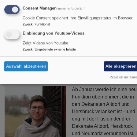
Consent Manager
(immer erforderlich)
Cookie Consent speichert Ihre Einwilligungsstatus im Browser
Zweck
:
Funktional
Einbindung von Youtube-Videos
Neue Stelle: Geschäftsführun
Zeigt Videos von Youtube
& Change Management in der
Zweck
:
Eingebettete externe Inhalte
Evangelischen Jugend Altdorf
Auswahl akzeptieren
Alle akzeptieren
und Hersbruck
Realisiert mit Klaro
Ab Januar werde ich eine ne
Funktion übernehmen, die in
den Dekanaten Altdorf und
Hersbruck verankert ist – und
eng mit der Fusion der drei
Dekanate Altdorf, Hersbruck
und Neumarkt verbunden ist. 