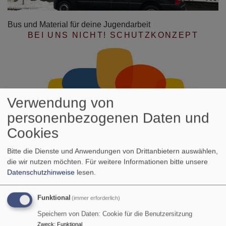
Bus und Material für deine Jugendarbeit
BEI UNS NICHT! SCHUTZKONZEPT
Verwendung von
personenbezogenen Daten und
Cookies
Gemeinsam gegen sexuellen Missbrauch
Bitte die Dienste und Anwendungen von Drittanbietern auswählen,
die wir nutzen möchten.
Für weitere Informationen bitte unsere
Datenschutzhinweise
lesen.
Aktuelles
Funktional
(immer erforderlich)
Speichern von Daten: Cookie für die Benutzersitzung
Zweck
:
Funktional