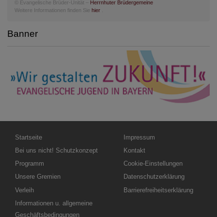
© Evangelische Brüder-Unität –
Herrnhuter Brüdergemeine
Weitere Informationen finden Sie
hier
.
Banner
Hauptnavigation
Fußbereichsmenü
Startseite
Impressum
Bei uns nicht! Schutzkonzept
Kontakt
Programm
Cookie-Einstellungen
Unsere Gremien
Datenschutzerklärung
Verleih
Barrierefreiheitserklärung
Informationen u. allgemeine
Geschäftsbedingungen