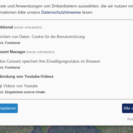
enste und Anwendungen von Drittanbietern auswählen, die wir nutzen 
rmationen bitte unsere
Datenschutzhinweise
lesen.
Das Dekanat Hersbruc
ktional
(immer erforderlich)
ichern von Daten: Cookie für die Benutzersitzung
ck
:
Funktional
sent Manager
(immer erforderlich)
kie Consent speichert Ihre Einwilligungsstatus im Browser
ck
:
Funktional
bindung von Youtube-Videos
gt Videos von Youtube
ck
:
Eingebettete externe Inhalte
eptieren
Alle 
Real