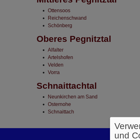
Ottensoos
Reichenschwand
Schönberg
Oberes Pegnitztal
Alfalter
Artelshofen
Velden
Vorra
Schnaittachtal
Neunkirchen am Sand
Osternohe
Schnaittach
Verwe
und C