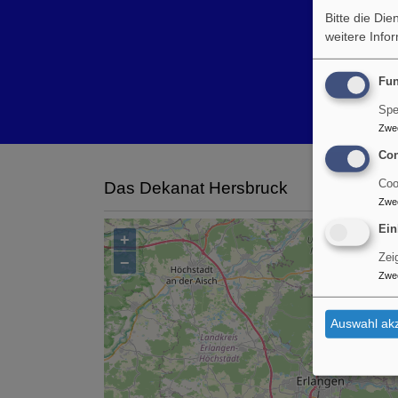
Bitte die Di
weitere Info
Fun
Spe
Zwe
Con
Coo
Das Dekanat Hersbruck
Zwe
Ein
+
Zei
−
Zwe
Auswahl akz