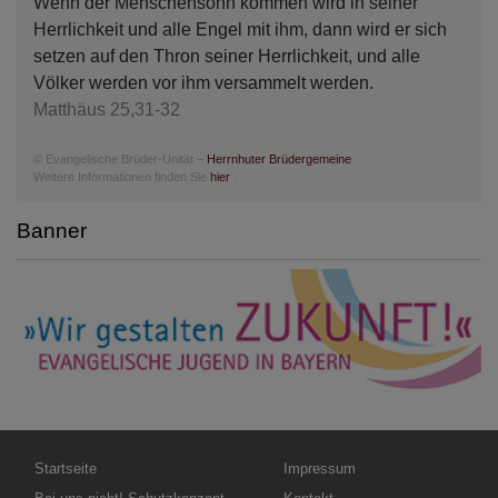
Wenn der Menschensohn kommen wird in seiner
Herrlichkeit und alle Engel mit ihm, dann wird er sich
setzen auf den Thron seiner Herrlichkeit, und alle
Völker werden vor ihm versammelt werden.
Matthäus 25,31-32
© Evangelische Brüder-Unität –
Herrnhuter Brüdergemeine
Weitere Informationen finden Sie
hier
.
Banner
Hauptnavigation
Fußbereichsmenü
Startseite
Impressum