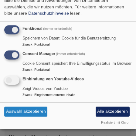
Bitte die Dienste und Anwendungen von Drittanbietern
auswählen, die wir nutzen möchten.
Für weitere Informationen
"Datenschutz".
bitte unsere
Datenschutzhinweise
lesen.
Sprechen Sie uns bei Fragen oder Unklarheiten gerne
an!
Funktional
(immer erforderlich)
Speichern von Daten: Cookie für die Benutzersitzung
übe
Weiterlesen
Zweck
:
Funktional
Dat
Consent Manager
(immer erforderlich)
und
Cookie Consent speichert Ihre Einwilligungsstatus im Browser
AG
Zweck
:
Funktional
Einbindung von Youtube-Videos
Zeigt Videos von Youtube
Tageslosung
Zweck
:
Eingebettete externe Inhalte
Der HERR hat seinen Thron im Himmel errichtet, und
Auswahl akzeptieren
Alle akzeptieren
sein Reich herrscht über alles.
Realisiert mit Klaro!
Psalm 103,19