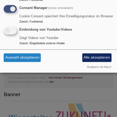
Consent Manager
(immer erforderlich)
Jauchze, du Tochter Zion! Frohlocke, Israel! Freue dich
Cookie Consent speichert Ihre Einwilligungsstatus im Browser
und sei fröhlich von ganzem Herzen, du Tochter
Zweck
:
Funktional
Jerusalem! Denn der HERR hat deine Strafe
Einbindung von Youtube-Videos
weggenommen.
Zefanja 3,14-15
Zeigt Videos von Youtube
Zweck
:
Eingebettete externe Inhalte
Christus ist gekommen und hat im Evangelium Frieden
verkündigt euch, die ihr fern wart, und Frieden denen,
Auswahl akzeptieren
Alle akzeptieren
die nahe waren.
Epheser 2,17
Realisiert mit Klaro!
© Evangelische Brüder-Unität –
Herrnhuter Brüdergemeine
Weitere Informationen finden Sie
hier
.
Banner