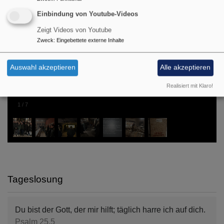
Einbindung von Youtube-Videos
Zeigt Videos von Youtube
Zweck
:
Eingebettete externe Inhalte
Auswahl akzeptieren
Alle akzeptieren
Realisiert mit Klaro!
1
/
7
Tageslosung
Du bist der Gott, der mir hilft; täglich harre ich auf dich.
Psalm 25,5