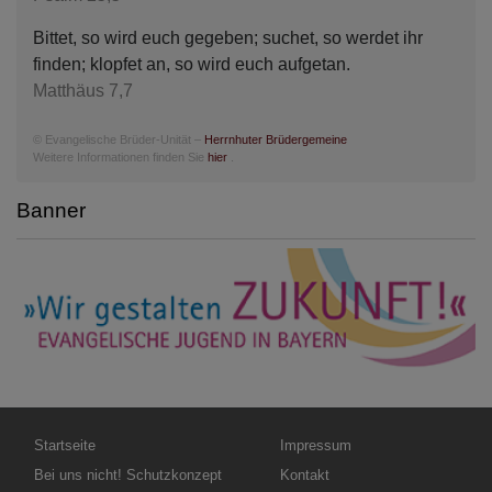
Bittet, so wird euch gegeben; suchet, so werdet ihr
finden; klopfet an, so wird euch aufgetan.
Matthäus 7,7
© Evangelische Brüder-Unität –
Herrnhuter Brüdergemeine
Weitere Informationen finden Sie
hier
.
Banner
Hauptnavigation
Fußbereichsmenü
Startseite
Impressum
Bei uns nicht! Schutzkonzept
Kontakt