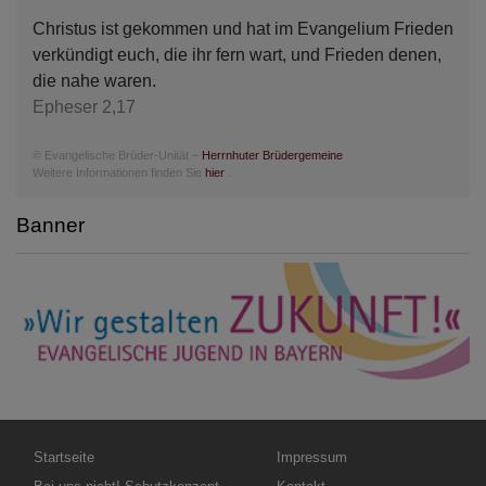
Christus ist gekommen und hat im Evangelium Frieden
verkündigt euch, die ihr fern wart, und Frieden denen,
die nahe waren.
Epheser 2,17
© Evangelische Brüder-Unität –
Herrnhuter Brüdergemeine
Weitere Informationen finden Sie
hier
.
Banner
Hauptnavigation
Fußbereichsmenü
Startseite
Impressum