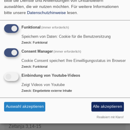
Bitte die Dienste und Anwendungen von Drittanbietern
Vorsitzenden, Kevin Ain
auswählen, die wir nutzen möchten.
Für weitere Informationen
(Kammer) und Luise Völker
bitte unsere
Datenschutzhinweise
lesen.
(LK) haben Tina persönlich
verabschiedet.
Bildrechte
Luise Völker
Funktional
(immer erforderlich)
Speichern von Daten: Cookie für die Benutzersitzung
Wir danken Tina für Ihren Dienst im Dekanat und der
Zweck
:
Funktional
Jugend und wünschen für die neuen Aufgaben alles Gute
und Gottes Segen.
Consent Manager
(immer erforderlich)
Cookie Consent speichert Ihre Einwilligungsstatus im Browser
Zweck
:
Funktional
Einbindung von Youtube-Videos
Tageslosung
Zeigt Videos von Youtube
Zweck
:
Eingebettete externe Inhalte
Jauchze, du Tochter Zion! Frohlocke, Israel! Freue dich
und sei fröhlich von ganzem Herzen, du Tochter
Auswahl akzeptieren
Alle akzeptieren
Jerusalem! Denn der HERR hat deine Strafe
Realisiert mit Klaro!
weggenommen.
Zefanja 3,14-15